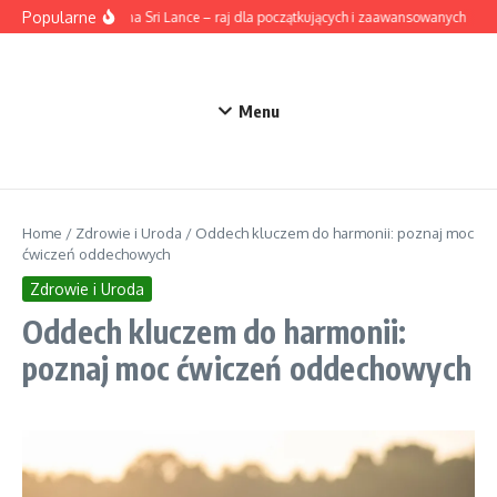
Przejdź do treści
Popularne
Surfing na Sri Lance – raj dla początkujących i zaawansowanych
Ak
Menu
Home
/
Zdrowie i Uroda
/
Oddech kluczem do harmonii: poznaj moc
ćwiczeń oddechowych
Zdrowie i Uroda
Oddech kluczem do harmonii:
poznaj moc ćwiczeń oddechowych