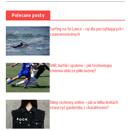
Polecane posty
Surfing na Sri Lance – raj dla początkujących i
zaawansowanych
VAR, kartki i spalone – jak technologia
zmienia oblicze piłki nożnej?
Sklep rockowy online – jak w kilku krokach
stworzyć garderobę z charakterem?