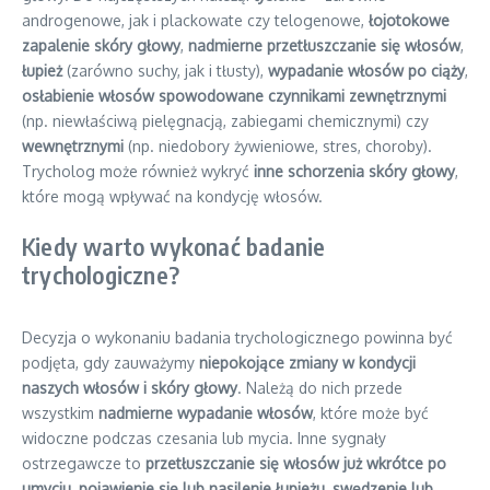
androgenowe, jak i plackowate czy telogenowe,
łojotokowe
zapalenie skóry głowy
,
nadmierne przetłuszczanie się włosów
,
łupież
(zarówno suchy, jak i tłusty),
wypadanie włosów po ciąży
,
osłabienie włosów spowodowane czynnikami zewnętrznymi
(np. niewłaściwą pielęgnacją, zabiegami chemicznymi) czy
wewnętrznymi
(np. niedobory żywieniowe, stres, choroby).
Trycholog może również wykryć
inne schorzenia skóry głowy
,
które mogą wpływać na kondycję włosów.
Kiedy warto wykonać badanie
trychologiczne?
Decyzja o wykonaniu badania trychologicznego powinna być
podjęta, gdy zauważymy
niepokojące zmiany w kondycji
naszych włosów i skóry głowy
. Należą do nich przede
wszystkim
nadmierne wypadanie włosów
, które może być
widoczne podczas czesania lub mycia. Inne sygnały
ostrzegawcze to
przetłuszczanie się włosów już wkrótce po
umyciu
,
pojawienie się lub nasilenie łupieżu
,
swędzenie lub