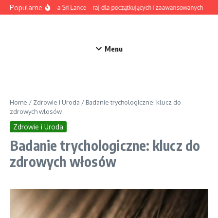
Przejdź do treści
Popularne
Surfing na Sri Lance – raj dla początkujących i zaawansowanych
Aks
Menu
Home
/
Zdrowie i Uroda
/
Badanie trychologiczne: klucz do
zdrowych włosów
Zdrowie i Uroda
Badanie trychologiczne: klucz do
zdrowych włosów