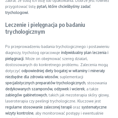
zabrać ze sobą ich listę lub opakowania. Dobrze jest również
przygotować listę
pytań, które chcielibyśmy zadać
trychologowi
.
Leczenie i pielęgnacja po badaniu
trychologicznym
Po przeprowadzeniu badania trychologicznego i postawieniu
diagnozy, trycholog opracowuje
indywidualny plan leczenia i
pielęgnacji
. Może on obejmować szereg działań,
dostosowanych do konkretnego problemu. Zalecenia mogą
dotyczyć
odpowiedniej diety bogatej w witaminy i minerały
niezbędne dla zdrowia włosów
, suplementacji
specjalistycznych preparatów trychologicznych
, stosowania
dedykowanych szamponów, odżywek i wcierek
, a także
zabiegów gabinetowych
, takich jak mezoterapia skóry głowy,
laseroterapia czy peelingi trychologiczne. Kluczowe jest
regularne stosowanie zaleconej terapii
oraz
systematyczne
wizyty kontrolne
, aby monitorować postępy i ewentualnie