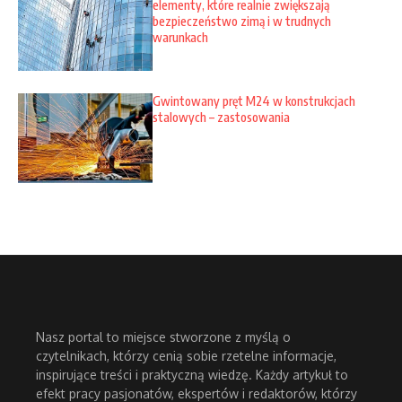
elementy, które realnie zwiększają
bezpieczeństwo zimą i w trudnych
warunkach
Gwintowany pręt M24 w konstrukcjach
stalowych – zastosowania
Nasz portal to miejsce stworzone z myślą o
czytelnikach, którzy cenią sobie rzetelne informacje,
inspirujące treści i praktyczną wiedzę. Każdy artykuł to
efekt pracy pasjonatów, ekspertów i redaktorów, którzy