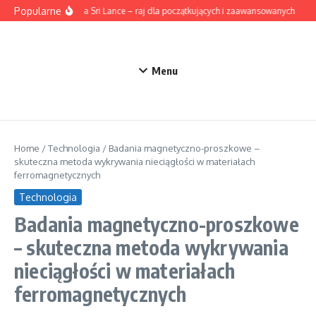
Przejdź do treści
Popularne
Surfing na Sri Lance – raj dla początkujących i zaawansowanych
Ak
Menu
Home
/
Technologia
/
Badania magnetyczno-proszkowe –
skuteczna metoda wykrywania nieciągłości w materiałach
ferromagnetycznych
Technologia
Badania magnetyczno-proszkowe
– skuteczna metoda wykrywania
nieciągłości w materiałach
ferromagnetycznych