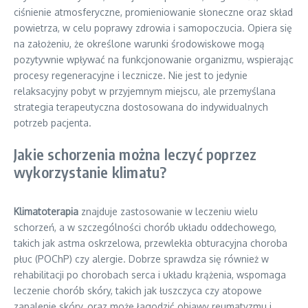
ciśnienie atmosferyczne, promieniowanie słoneczne oraz skład
powietrza, w celu poprawy zdrowia i samopoczucia. Opiera się
na założeniu, że określone warunki środowiskowe mogą
pozytywnie wpływać na funkcjonowanie organizmu, wspierając
procesy regeneracyjne i lecznicze. Nie jest to jedynie
relaksacyjny pobyt w przyjemnym miejscu, ale przemyślana
strategia terapeutyczna dostosowana do indywidualnych
potrzeb pacjenta.
Jakie schorzenia można leczyć poprzez
wykorzystanie klimatu?
Klimatoterapia
znajduje zastosowanie w leczeniu wielu
schorzeń, a w szczególności chorób układu oddechowego,
takich jak astma oskrzelowa, przewlekła obturacyjna choroba
płuc (POChP) czy alergie. Dobrze sprawdza się również w
rehabilitacji po chorobach serca i układu krążenia, wspomaga
leczenie chorób skóry, takich jak łuszczyca czy atopowe
zapalenie skóry, oraz może łagodzić objawy reumatyzmu i