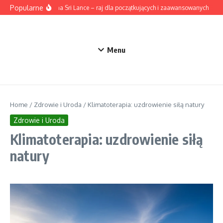
Przejdź do treści
Popularne
Surfing na Sri Lance – raj dla początkujących i zaawansowanych
Ak
Menu
Home
/
Zdrowie i Uroda
/
Klimatoterapia: uzdrowienie siłą natury
Zdrowie i Uroda
Klimatoterapia: uzdrowienie siłą
natury