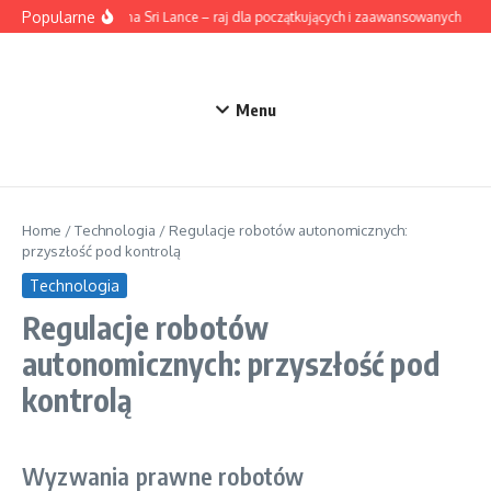
Przejdź do treści
Popularne
Surfing na Sri Lance – raj dla początkujących i zaawansowanych
Ak
Menu
Home
/
Technologia
/
Regulacje robotów autonomicznych:
przyszłość pod kontrolą
Technologia
Regulacje robotów
autonomicznych: przyszłość pod
kontrolą
Wyzwania prawne robotów