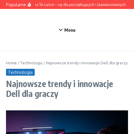
Przejdź do treści
Popularne
Surfing na Sri Lance – raj dla początkujących i zaawansowanych
Ak
Menu
Home
/
Technologia
/
Najnowsze trendy i innowacje Dell dla graczy
Technologia
Najnowsze trendy i innowacje
Dell dla graczy