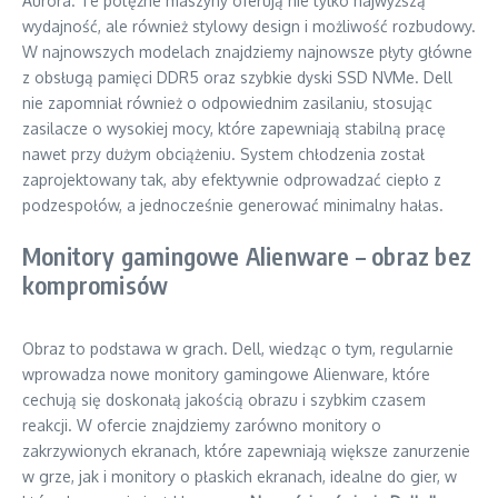
Aurora. Te potężne maszyny oferują nie tylko najwyższą
wydajność, ale również stylowy design i możliwość rozbudowy.
W najnowszych modelach znajdziemy najnowsze płyty główne
z obsługą pamięci DDR5 oraz szybkie dyski SSD NVMe. Dell
nie zapomniał również o odpowiednim zasilaniu, stosując
zasilacze o wysokiej mocy, które zapewniają stabilną pracę
nawet przy dużym obciążeniu. System chłodzenia został
zaprojektowany tak, aby efektywnie odprowadzać ciepło z
podzespołów, a jednocześnie generować minimalny hałas.
Monitory gamingowe Alienware – obraz bez
kompromisów
Obraz to podstawa w grach. Dell, wiedząc o tym, regularnie
wprowadza nowe monitory gamingowe Alienware, które
cechują się doskonałą jakością obrazu i szybkim czasem
reakcji. W ofercie znajdziemy zarówno monitory o
zakrzywionych ekranach, które zapewniają większe zanurzenie
w grze, jak i monitory o płaskich ekranach, idealne do gier, w