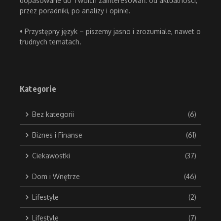
dopasowane do Twoich zainteresowań: od aktualności,
przez poradniki, po analizy i opinie.
• Przystępny język – piszemy jasno i zrozumiale, nawet o
trudnych tematach.
Kategorie
Bez kategorii
(6)
Biznes i Finanse
(61)
Ciekawostki
(37)
Dom i Wnętrze
(46)
Lifestyle
(2)
Lifestyle
(7)