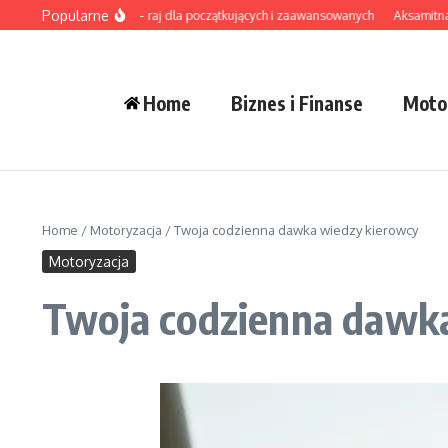
Przejdź do treści
Popularne
urfing na Sri Lance – raj dla początkujących i zaawansowanych
Aksamitna zupa 
Home
Biznes i Finanse
Moto
Home
/
Motoryzacja
/
Twoja codzienna dawka wiedzy kierowcy
Motoryzacja
Twoja codzienna dawk