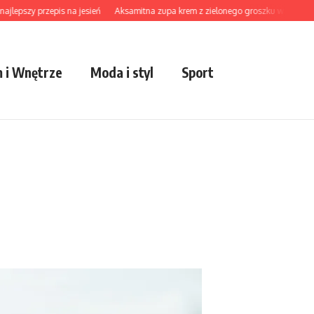
zy przepis na jesień
Aksamitna zupa krem z zielonego groszku w twojej kuchni
 i Wnętrze
Moda i styl
Sport