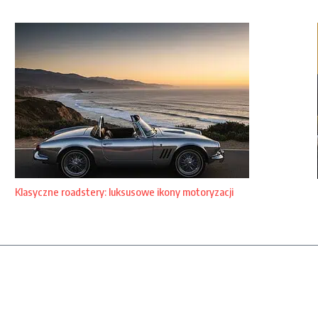
Klasyczne roadstery: luksusowe ikony motoryzacji