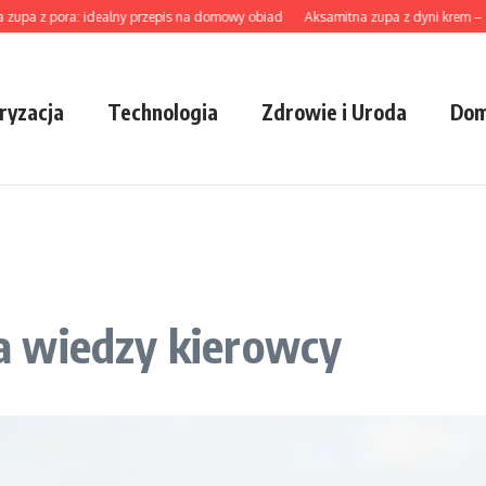
z pora: idealny przepis na domowy obiad
Aksamitna zupa z dyni krem – najleps
ryzacja
Technologia
Zdrowie i Uroda
Dom
a wiedzy kierowcy