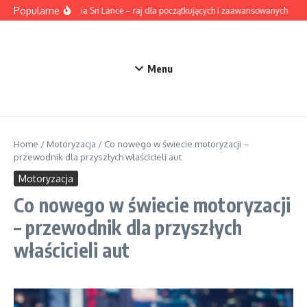
Przejdź do treści
Popularne
Surfing na Sri Lance – raj dla początkujących i zaawansowanych
Ak
Menu
Home
/
Motoryzacja
/
Co nowego w świecie motoryzacji –
przewodnik dla przyszłych właścicieli aut
Motoryzacja
Co nowego w świecie motoryzacji
– przewodnik dla przyszłych
właścicieli aut