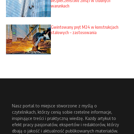
bezpieczeństwo zimą i w trudnych
warunkach
Gwintowany pręt M24 w konstrukcjach
stalowych – zastosowania
Nasz portal to miejsce stworzone z myślą o
czytelnikach, którzy cenią sobie rzetelne informacje,
inspirujące treści i praktyczną wiedzę. Każdy artykuł to
efekt pracy pasjonatów, ekspertów i redaktorów, którzy
dbają o jakość i aktualność publikowanych materiałów.