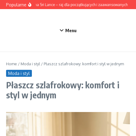
Przejdź do treści
Popularne
Surfing na Sri Lance – raj dla początkujących i zaawansowanych
Ak
Menu
Home
/
Moda i styl
/
Płaszcz szlafrokowy: komfort i styl w jednym
Moda i styl
Płaszcz szlafrokowy: komfort i
styl w jednym