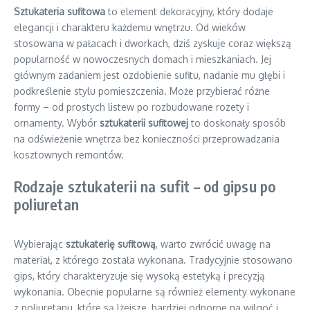
Sztukateria sufitowa
to element dekoracyjny, który dodaje
elegancji i charakteru każdemu wnętrzu. Od wieków
stosowana w pałacach i dworkach, dziś zyskuje coraz większą
popularność w nowoczesnych domach i mieszkaniach. Jej
głównym zadaniem jest ozdobienie sufitu, nadanie mu głębi i
podkreślenie stylu pomieszczenia. Może przybierać różne
formy – od prostych listew po rozbudowane rozety i
ornamenty. Wybór
sztukaterii sufitowej
to doskonały sposób
na odświeżenie wnętrza bez konieczności przeprowadzania
kosztownych remontów.
Rodzaje sztukaterii na sufit – od gipsu po
poliuretan
Wybierając
sztukaterię sufitową
, warto zwrócić uwagę na
materiał, z którego została wykonana. Tradycyjnie stosowano
gips, który charakteryzuje się wysoką estetyką i precyzją
wykonania. Obecnie popularne są również elementy wykonane
z poliuretanu, które są lżejsze, bardziej odporne na wilgoć i