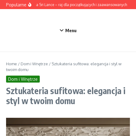
Przejdź do treści
Popularne
Surfing na Sri Lance – raj dla początkujących i zaawansowanych
Ak
Menu
Home
/
Dom i Wnętrze
/
Sztukateria sufitowa: elegancja i styl w
twoim domu
Dom i Wnętrze
Sztukateria sufitowa: elegancja i
styl w twoim domu