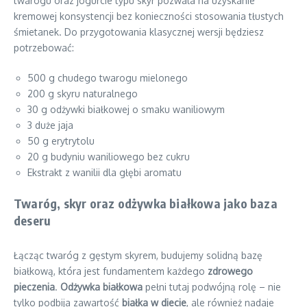
twarogu oraz jogurcie typu skyr pozwala na uzyskanie
kremowej konsystencji bez konieczności stosowania tłustych
śmietanek. Do przygotowania klasycznej wersji będziesz
potrzebować:
500 g chudego twarogu mielonego
200 g skyru naturalnego
30 g odżywki białkowej o smaku waniliowym
3 duże jaja
50 g erytrytolu
20 g budyniu waniliowego bez cukru
Ekstrakt z wanilii dla głębi aromatu
Twaróg, skyr oraz odżywka białkowa jako baza
deseru
Łącząc twaróg z gęstym skyrem, budujemy solidną bazę
białkową, która jest fundamentem każdego
zdrowego
pieczenia
.
Odżywka białkowa
pełni tutaj podwójną rolę – nie
tylko podbija zawartość
białka w diecie
, ale również nadaje