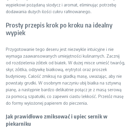
wypiekowi pożądaną słodycz i aromat, eliminując potrzebę
dodawania dużych ilości cukru rafinowanego.
Prosty przepis krok po kroku na idealny
wypiek
Przygotowanie tego deseru jest niezwykle intuicyjne i nie
wymaga zaawansowanych umiejętności kulinarnych. Zacznij
od rozdzielenia żółtek od białek. W dużej misce umieść twaróg,
skyr, żółtka, odżywkę białkową, erytrytol oraz proszek
budyniowy. Całość zmiksuj na gładką masę, uważając, aby nie
powstały grudki. W osobnym naczyniu ubij białka na sztywną
pianę, a następnie bardzo delikatnie połącz je z masą serową
za pomocą szpatułki, co zapewni ciastu lekkość. Przełóż masę
do formy wyłożonej papierem do pieczenia.
Jak prawidłowo zmiksować i upiec sernik w
piekarniku