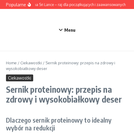
Przejdź do treści
Popularne
Surfing na Sri Lance – raj dla początkujących i zaawansowanych
Ak
Menu
Home
/
Ciekawostki
/
Sernik proteinowy: przepis na zdrowy i
wysokobiałkowy deser
Ciekawostki
Sernik proteinowy: przepis na
zdrowy i wysokobiałkowy deser
Dlaczego sernik proteinowy to idealny
wybór na redukcji