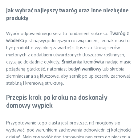
Jak wybrać najlepszy twaróg oraz inne niezbędne
produkty
Wybór odpowiedniego sera to fundament sukcesu.
Twaróg z
wiaderka
jest najwygodniejszym rozwiązaniem, jednak musi to
być produkt o wysokiej zawartości tłuszczu. Unikaj serów
mielonych z dodatkiem utwardzonych tłuszczów roślinnych,
czytając dokładnie etykiety.
Śmietanka kremówka
nadaje masie
pożądaną gładkość, natomiast
budyń waniliowy
lub skrobia
ziemniaczana są kluczowe, aby sernik po upieczeniu zachował
stabilną i kremową strukturę.
Przepis krok po kroku na doskonały
domowy wypiek
Przygotowanie tego ciasta jest prostsze, niż mogłoby się
wydawać, pod warunkiem zachowania odpowiedniej kolejności
działań. Najpierw wyłóż dno tortownicy papierem do pieczenia,