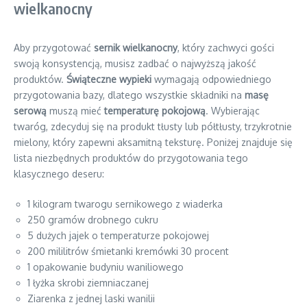
wielkanocny
Aby przygotować
sernik wielkanocny
, który zachwyci gości
swoją konsystencją, musisz zadbać o najwyższą jakość
produktów.
Świąteczne wypieki
wymagają odpowiedniego
przygotowania bazy, dlatego wszystkie składniki na
masę
serową
muszą mieć
temperaturę pokojową
. Wybierając
twaróg, zdecyduj się na produkt tłusty lub półtłusty, trzykrotnie
mielony, który zapewni aksamitną teksturę. Poniżej znajduje się
lista niezbędnych produktów do przygotowania tego
klasycznego deseru:
1 kilogram twarogu sernikowego z wiaderka
250 gramów drobnego cukru
5 dużych jajek o temperaturze pokojowej
200 mililitrów śmietanki kremówki 30 procent
1 opakowanie budyniu waniliowego
1 łyżka skrobi ziemniaczanej
Ziarenka z jednej laski wanilii