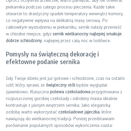
Oprócz uchylenia drzwiczek, warto pamiętać, aby nie otwierać
piekarnika podczas całego procesu pieczenia. Każde takie
otwarcie to drastyczny spadek temperatury wewnątrz komory,
co negatywnie wpływa na delikatną masę serową. Po
całkowitym wystudzeniu w piekarniku, sernik należy przenieść
w chłodne miejsce, gdyż
sernik wielkanocny najlepiej smakuje
dobrze schłodzony
, najlepiej przez całą noc w lodówce.
Pomysły na świąteczną dekorację i
efektowne podanie sernika
Gdy Twoje dzieło jest już gotowe i schłodzone, czas na ostatni
szlif, który sprawi, że
świąteczny stół
będzie wyglądał
zjawiskowo. Klasyczna
polewa czekoladowa
przygotowana z
rozpuszczonej gorzkiej czekolady i odrobiny masła idealnie
kontrastuje z jasnym wnętrzem sernika. Jako elegancką
ozdobę warto wykorzystać
czekoladowe jajeczka
, które
nawiązują do wielkanocnej tradycji. Poniżej przedstawiam
porównanie popularnych sposobów wykończenia ciasta: