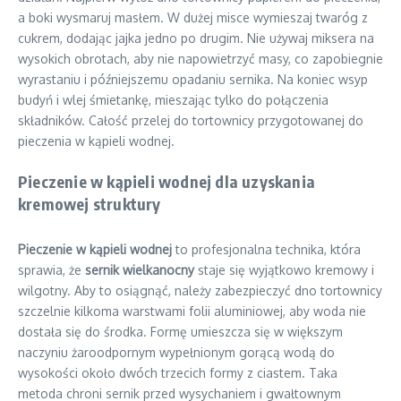
a boki wysmaruj masłem. W dużej misce wymieszaj twaróg z
cukrem, dodając jajka jedno po drugim. Nie używaj miksera na
wysokich obrotach, aby nie napowietrzyć masy, co zapobiegnie
wyrastaniu i późniejszemu opadaniu sernika. Na koniec wsyp
budyń i wlej śmietankę, mieszając tylko do połączenia
składników. Całość przelej do tortownicy przygotowanej do
pieczenia w kąpieli wodnej.
Pieczenie w kąpieli wodnej dla uzyskania
kremowej struktury
Pieczenie w kąpieli wodnej
to profesjonalna technika, która
sprawia, że
sernik wielkanocny
staje się wyjątkowo kremowy i
wilgotny. Aby to osiągnąć, należy zabezpieczyć dno tortownicy
szczelnie kilkoma warstwami folii aluminiowej, aby woda nie
dostała się do środka. Formę umieszcza się w większym
naczyniu żaroodpornym wypełnionym gorącą wodą do
wysokości około dwóch trzecich formy z ciastem. Taka
metoda chroni sernik przed wysychaniem i gwałtownym