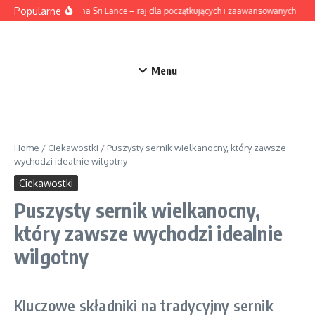
Przejdź do treści
Popularne
Surfing na Sri Lance – raj dla początkujących i zaawansowanych
Ak
Menu
Home
/
Ciekawostki
/
Puszysty sernik wielkanocny, który zawsze
wychodzi idealnie wilgotny
Ciekawostki
Puszysty sernik wielkanocny,
który zawsze wychodzi idealnie
wilgotny
Kluczowe składniki na tradycyjny sernik