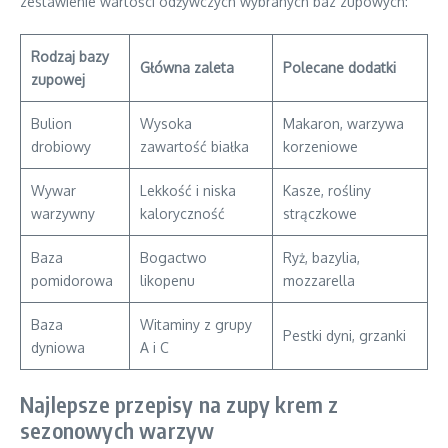
zestawienie wartości odżywczych wybranych baz zupowych:
Rodzaj bazy
Główna zaleta
Polecane dodatki
zupowej
Bulion
Wysoka
Makaron, warzywa
drobiowy
zawartość białka
korzeniowe
Wywar
Lekkość i niska
Kasze, rośliny
warzywny
kaloryczność
strączkowe
Baza
Bogactwo
Ryż, bazylia,
pomidorowa
likopenu
mozzarella
Baza
Witaminy z grupy
Pestki dyni, grzanki
dyniowa
A i C
Najlepsze przepisy na zupy krem z
sezonowych warzyw