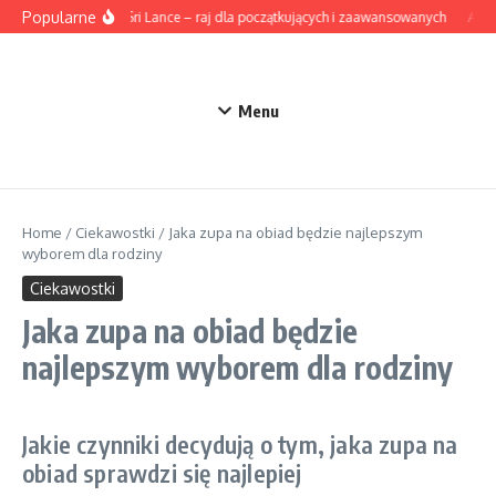
Przejdź do treści
Popularne
Surfing na Sri Lance – raj dla początkujących i zaawansowanych
Aksam
Menu
Home
/
Ciekawostki
/
Jaka zupa na obiad będzie najlepszym
wyborem dla rodziny
Ciekawostki
Jaka zupa na obiad będzie
najlepszym wyborem dla rodziny
Jakie czynniki decydują o tym, jaka zupa na
obiad sprawdzi się najlepiej