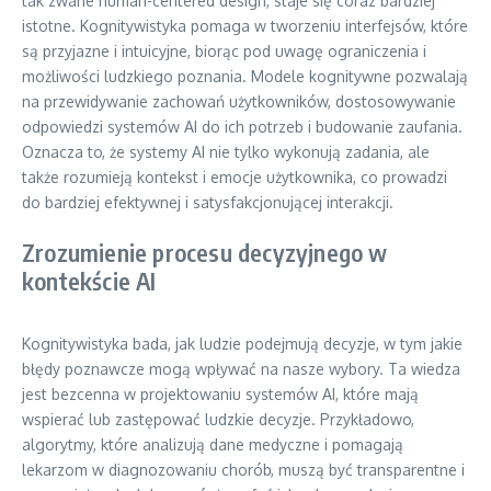
tak zwane human-centered design, staje się coraz bardziej
istotne. Kognitywistyka pomaga w tworzeniu interfejsów, które
są przyjazne i intuicyjne, biorąc pod uwagę ograniczenia i
możliwości ludzkiego poznania. Modele kognitywne pozwalają
na przewidywanie zachowań użytkowników, dostosowywanie
odpowiedzi systemów AI do ich potrzeb i budowanie zaufania.
Oznacza to, że systemy AI nie tylko wykonują zadania, ale
także rozumieją kontekst i emocje użytkownika, co prowadzi
do bardziej efektywnej i satysfakcjonującej interakcji.
Zrozumienie procesu decyzyjnego w
kontekście AI
Kognitywistyka bada, jak ludzie podejmują decyzje, w tym jakie
błędy poznawcze mogą wpływać na nasze wybory. Ta wiedza
jest bezcenna w projektowaniu systemów AI, które mają
wspierać lub zastępować ludzkie decyzje. Przykładowo,
algorytmy, które analizują dane medyczne i pomagają
lekarzom w diagnozowaniu chorób, muszą być transparentne i