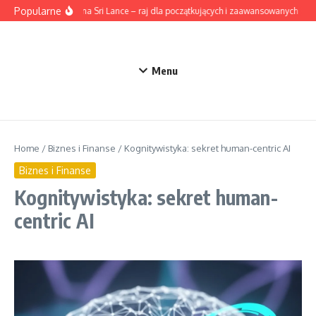
Przejdź do treści
Popularne
Surfing na Sri Lance – raj dla początkujących i zaawansowanych
A
Menu
Home
/
Biznes i Finanse
/
Kognitywistyka: sekret human-centric AI
Biznes i Finanse
Kognitywistyka: sekret human-
centric AI