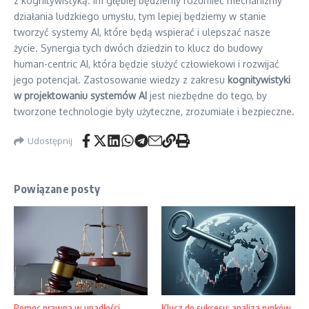
z kognitywistyką. Im głębiej będziemy rozumieć mechanizmy
działania ludzkiego umysłu, tym lepiej będziemy w stanie
tworzyć systemy AI, które będą wspierać i ulepszać nasze
życie. Synergia tych dwóch dziedzin to klucz do budowy
human-centric AI, która będzie służyć człowiekowi i rozwijać
jego potencjał. Zastosowanie wiedzy z zakresu
kognitywistyki
w projektowaniu systemów AI
jest niezbędne do tego, by
tworzone technologie były użyteczne, zrozumiałe i bezpieczne.
Udostępnij
Powiązane posty
Klucz do sukcesu: analiza rynków
Pomoc prawna w upadłości