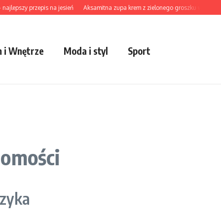
pszy przepis na jesień
Aksamitna zupa krem z zielonego groszku w twojej kuch
 i Wnętrze
Moda i styl
Sport
homości
yzyka