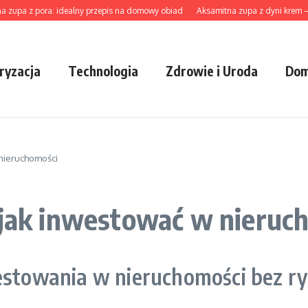
a z pora: idealny przepis na domowy obiad
Aksamitna zupa z dyni krem – najle
ryzacja
Technologia
Zdrowie i Uroda
Dom
 nieruchomości
 jak inwestować w nieruc
westowania w nieruchomości bez r