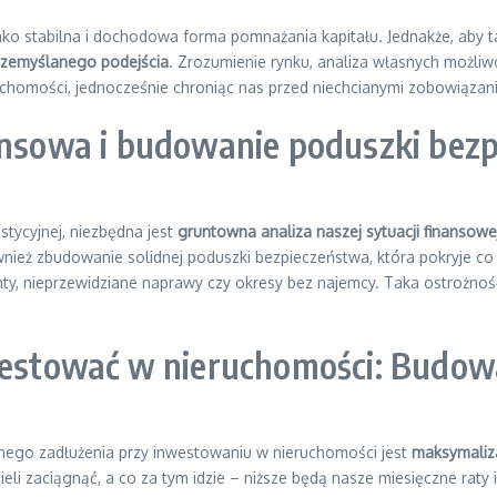
 stabilna i dochodowa forma pomnażania kapitału. Jednakże, aby ta s
przemyślanego podejścia
. Zrozumienie rynku, analiza własnych możli
uchomości, jednocześnie chroniąc nas przed niechcianymi zobowiązan
nansowa i budowanie poduszki bez
tycyjnej, niezbędna jest
gruntowna analiza naszej sytuacji finansowe
ież zbudowanie solidnej poduszki bezpieczeństwa, która pokryje co 
ty, nieprzewidziane naprawy czy okresy bez najemcy. Taka ostrożność 
nwestować w nieruchomości: Budow
nego zadłużenia przy inwestowaniu w nieruchomości jest
maksymaliz
li zaciągnąć, a co za tym idzie – niższe będą nasze miesięczne raty 