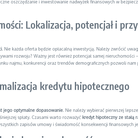
yczne oszczędzanie i inwestowanie nadwyżek finansowych w bezpiecz
ci: Lokalizacja, potencjał i przy
i
. Nie każda oferta będzie opłacalną inwestycją. Należy zwrócić uwag
tywami rozwoju? Ważny jest również potencjał samej nieruchomości – c
a rynku najmu, konkurencji oraz trendów demograficznych pozwoli nam 
malizacja kredytu hipotecznego
st jego optymalne dopasowanie
. Nie należy wybierać pierwszej leps
niejszej spłaty. Czasami warto rozważyć
kredyt hipoteczny ze stałą r
wszystkich zapisów umowy i świadomość konsekwencji finansowych je