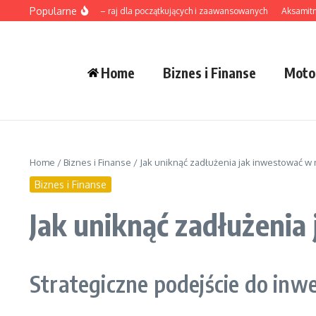
Przejdź do treści
Popularne
Surfing na Sri Lance – raj dla początkujących i zaawansowanych
Aksamitna zup
Home
Biznes i Finanse
Moto
Home
/
Biznes i Finanse
/
Jak uniknąć zadłużenia jak inwestować w
Biznes i Finanse
Jak uniknąć zadłużenia
Strategiczne podejście do in