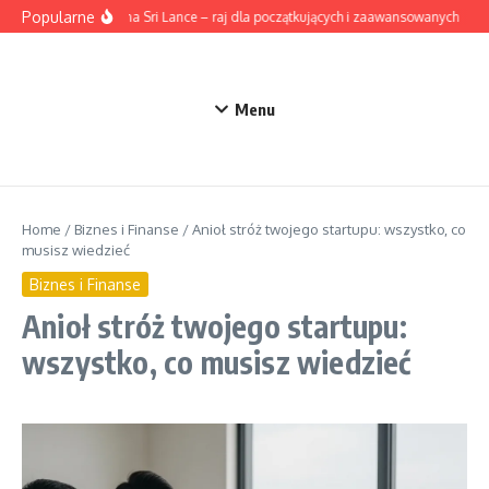
Przejdź do treści
Popularne
Surfing na Sri Lance – raj dla początkujących i zaawansowanych
Ak
Menu
Home
/
Biznes i Finanse
/
Anioł stróż twojego startupu: wszystko, co
musisz wiedzieć
Biznes i Finanse
Anioł stróż twojego startupu:
wszystko, co musisz wiedzieć