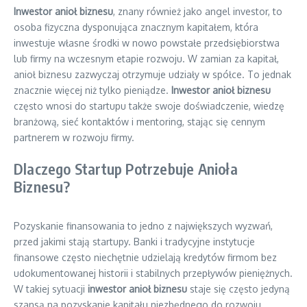
Inwestor anioł biznesu
, znany również jako angel investor, to
osoba fizyczna dysponująca znacznym kapitałem, która
inwestuje własne środki w nowo powstałe przedsiębiorstwa
lub firmy na wczesnym etapie rozwoju. W zamian za kapitał,
anioł biznesu zazwyczaj otrzymuje udziały w spółce. To jednak
znacznie więcej niż tylko pieniądze.
Inwestor anioł biznesu
często wnosi do startupu także swoje doświadczenie, wiedzę
branżową, sieć kontaktów i mentoring, stając się cennym
partnerem w rozwoju firmy.
Dlaczego Startup Potrzebuje Anioła
Biznesu?
Pozyskanie finansowania to jedno z największych wyzwań,
przed jakimi stają startupy. Banki i tradycyjne instytucje
finansowe często niechętnie udzielają kredytów firmom bez
udokumentowanej historii i stabilnych przepływów pieniężnych.
W takiej sytuacji
inwestor anioł biznesu
staje się często jedyną
szansą na pozyskanie kapitału niezbędnego do rozwoju,