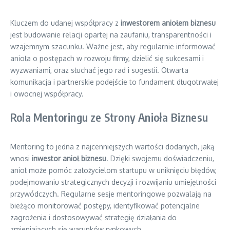
Kluczem do udanej współpracy z
inwestorem aniołem biznesu
jest budowanie relacji opartej na zaufaniu, transparentności i
wzajemnym szacunku. Ważne jest, aby regularnie informować
anioła o postępach w rozwoju firmy, dzielić się sukcesami i
wyzwaniami, oraz słuchać jego rad i sugestii. Otwarta
komunikacja i partnerskie podejście to fundament długotrwałej
i owocnej współpracy.
Rola Mentoringu ze Strony Anioła Biznesu
Mentoring to jedna z najcenniejszych wartości dodanych, jaką
wnosi
inwestor anioł biznesu
. Dzięki swojemu doświadczeniu,
anioł może pomóc założycielom startupu w uniknięciu błędów,
podejmowaniu strategicznych decyzji i rozwijaniu umiejętności
przywódczych. Regularne sesje mentoringowe pozwalają na
bieżąco monitorować postępy, identyfikować potencjalne
zagrożenia i dostosowywać strategię działania do
zmieniających się warunków rynkowych.