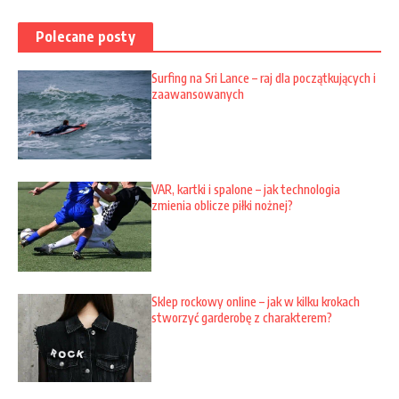
Polecane posty
Surfing na Sri Lance – raj dla początkujących i
zaawansowanych
VAR, kartki i spalone – jak technologia
zmienia oblicze piłki nożnej?
Sklep rockowy online – jak w kilku krokach
stworzyć garderobę z charakterem?